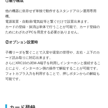
①最小構成
他の機器に依存せず単独で動作するスタンドアロン運用専用
機。
電源装置・自動扉/電気錠等と繋ぐだけで設置出来ます。
カードの登録・抹消は単体で行うことが可能で、カード登録の
ためにわざわざPCを用意する必要がありません。
②オプション設置時
子機リーダを繋ぐことで入室や退室の管理や、左右・上下のカ
ード読み取りに対応出来ます。
さらにXRC10のJEM-A端子を利用しインターホンと接続するこ
とにより、インターホン側の操作で解錠することが可能です。
フォトカプラ入力を利用することで、押しボタンからの解錠も
可能です。
カード登録