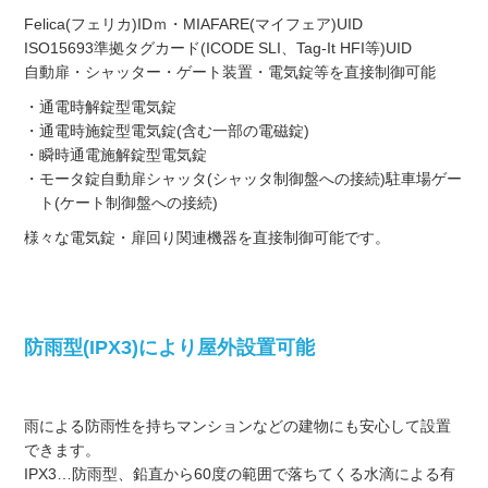
Felica(フェリカ)IDｍ・MIAFARE(マイフェア)UID
ISO15693準拠タグカード(ICODE SLI、Tag-It HFI等)UID
自動扉・シャッター・ゲート装置・電気錠等を直接制御可能
・通電時解錠型電気錠
・通電時施錠型電気錠(含む一部の電磁錠)
・瞬時通電施解錠型電気錠
・モータ錠自動扉シャッタ(シャッタ制御盤への接続)駐車場ゲー
ト(ケート制御盤への接続)
様々な電気錠・扉回り関連機器を直接制御可能です。
防雨型(IPX3)により屋外設置可能
雨による防雨性を持ちマンションなどの建物にも安心して設置
できます。
IPX3…防雨型、鉛直から60度の範囲で落ちてくる水滴による有